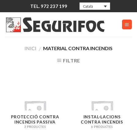
Skip
TEL. 972 237 199
Català
to
content
INICI
MATERIAL CONTRA INCENDIS
/
FILTRE
PROTECCIÓ CONTRA
INSTAL·LACIONS
INCENDIS PASSIVA
CONTRA INCENDIS
3 PRODUCTES
6 PRODUCTES